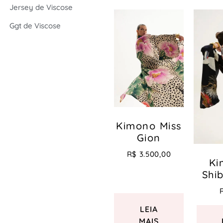
Jersey de Viscose
Ggt de Viscose
Kimono Miss
Gion
R$
3.500,00
Ki
Shi
LEIA
MAIS