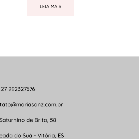
LEIA MAIS
 27 992327676
tato@mariasanz.com.br
 Saturnino de Brito, 58
eada do Suá - Vitória, ES