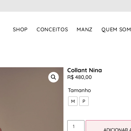
SHOP
CONCEITOS
MANZ
QUEM SO
IA
COLEÇÃO
Resort
Party
Collant Nina
Garden
R$
480,00
Life
Yawá Colors
Tamanho
Escape
M
P
Oils
Manz
ADICIONAR 