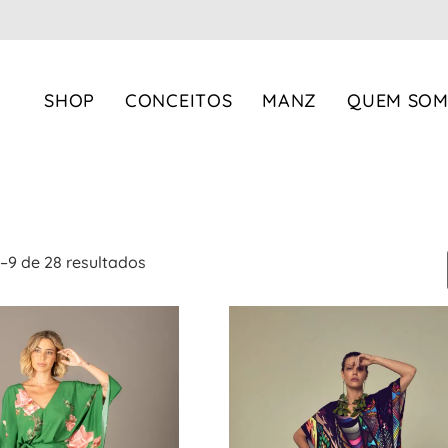
SHOP
CONCEITOS
MANZ
QUEM SO
IA
COLEÇÃO
Resort
Party
Garden
1–9 de 28 resultados
Life
Yawá Colors
Escape
Oils
Manz