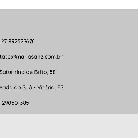
 27 992327676
tato@mariasanz.com.br
 Saturnino de Brito, 58
eada do Suá - Vitória, ES
 29050-385