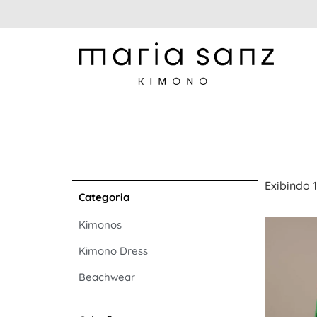
CATEGOR
COLEÇÃO
Kimonos
Resort
Kimono Dress
Party
Beachwear
Garden
Exibindo 
Life
Categoria
Yawa Colors
Kimonos
Escape
Oils
Kimono Dress
Manz
Beachwear