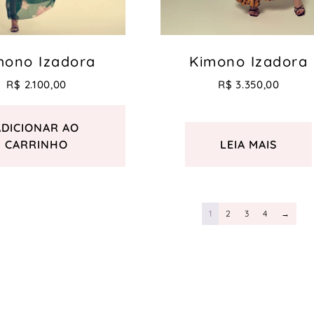
mono Izadora
Kimono Izadora
R$
2.100,00
R$
3.350,00
ADICIONAR AO
CARRINHO
LEIA MAIS
1
2
3
4
→