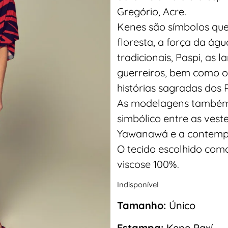
Gregório, Acre.
Kenes são símbolos qu
floresta, a força da águ
tradicionais, Paspi, as 
guerreiros, bem como os
histórias sagradas dos
As modelagens também
simbólico entre as vest
Yawanawá e a contempo
O tecido escolhido como
viscose 100%.
Indisponível
Tamanho:
Único
Estampa:
Kene Paxí