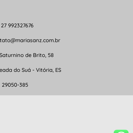
 27 992327676
tato@mariasanz.com.br
 Saturnino de Brito, 58
eada do Suá - Vitória, ES
 29050-385