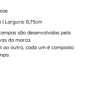
ose
m | Largura: 0,75cm
tampas são desenvolvidas pela
ivas da marca.
l ao outro, cada um é composto
mpa.