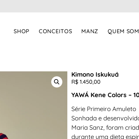
SHOP
CONCEITOS
MANZ
QUEM SO
IA
COLEÇÃO
Resort
Party
Kimono Iskukuá
Garden
R$
1.450,00
Life
Yawá Colors
YAWÁ Kene Colors – 1
Escape
Série Primeiro Amuleto
Oils
Sonhada e desenvolvi
Manz
Maria Sanz, foram criad
durante uma dieta espir